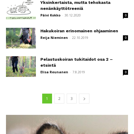
Yksinkertaista, mutta tehokasta
nenänkäyttötreeniä
Päivi Kokko
-
30.12.2020
0
Hakukoiran erinomainen ohjaaminen
Reija Nieminen
-
22.10.2019
0
Pelastuskoiran tukitaidot osa 2 –
etsintä
Elisa Reunanen
-
7.8.2019
0
1
2
3