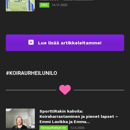
14.11.2025
PRO
Lue lisää artikkeleitamme!
#KOIRAURHEILUNILO
SporttiRakin kahvila:
Koiraharrastaminen ja pienet lapset –
Emmi Lavikka ja Emma...
12.6.2026
Koiraurheilun ilo