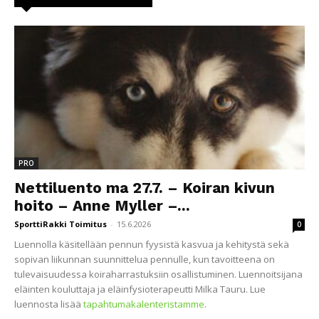
PRO
Nettiluento ma 27.7. – Koiran kivun
hoito – Anne Myller –...
SporttiRakki Toimitus
-
15.6.2026
0
Luennolla käsitellään pennun fyysistä kasvua ja kehitystä sekä
sopivan liikunnan suunnittelua pennulle, kun tavoitteena on
tulevaisuudessa koiraharrastuksiin osallistuminen. Luennoitsijana
eläinten kouluttaja ja eläinfysioterapeutti Milka Tauru. Lue
luennosta lisää
tapahtumakalenteristamme
.