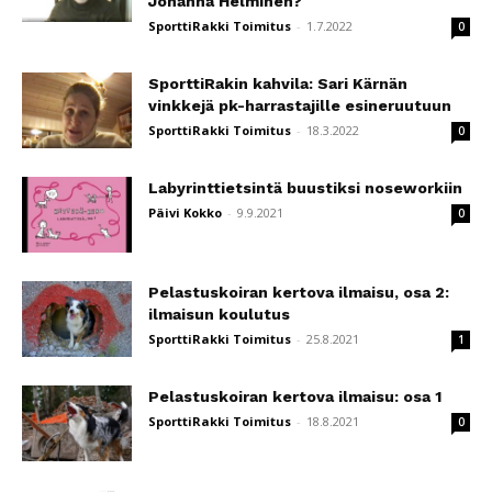
Johanna Helminen?
SporttiRakki Toimitus
-
1.7.2022
0
SporttiRakin kahvila: Sari Kärnän
vinkkejä pk-harrastajille esineruutuun
SporttiRakki Toimitus
-
18.3.2022
0
Labyrinttietsintä buustiksi noseworkiin
Päivi Kokko
-
9.9.2021
0
Pelastuskoiran kertova ilmaisu, osa 2:
ilmaisun koulutus
SporttiRakki Toimitus
-
25.8.2021
1
Pelastuskoiran kertova ilmaisu: osa 1
SporttiRakki Toimitus
-
18.8.2021
0