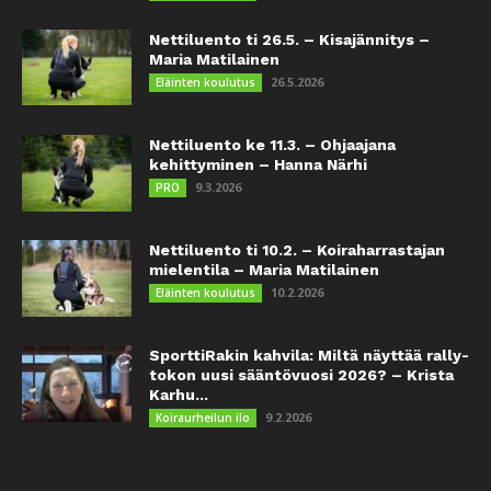
Nettiluento ti 26.5. – Kisajännitys –
Maria Matilainen
26.5.2026
Eläinten koulutus
Nettiluento ke 11.3. – Ohjaajana
kehittyminen – Hanna Närhi
9.3.2026
PRO
Nettiluento ti 10.2. – Koiraharrastajan
mielentila – Maria Matilainen
10.2.2026
Eläinten koulutus
SporttiRakin kahvila: Miltä näyttää rally-
tokon uusi sääntövuosi 2026? – Krista
Karhu...
9.2.2026
Koiraurheilun ilo