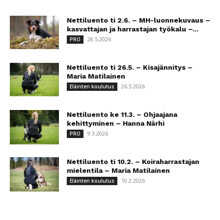
Nettiluento ti 2.6. – MH-luonnekuvaus –
kasvattajan ja harrastajan työkalu –...
28.5.2026
PRO
Nettiluento ti 26.5. – Kisajännitys –
Maria Matilainen
26.5.2026
Eläinten koulutus
Nettiluento ke 11.3. – Ohjaajana
kehittyminen – Hanna Närhi
9.3.2026
PRO
Nettiluento ti 10.2. – Koiraharrastajan
mielentila – Maria Matilainen
10.2.2026
Eläinten koulutus