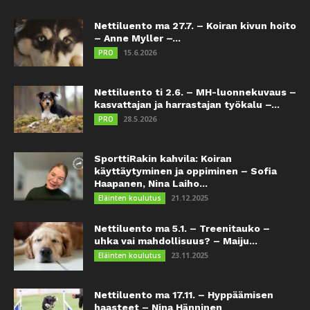
Nettiluento ma 27.7. – Koiran kivun hoito
– Anne Myller –...
15.6.2026
PRO
Nettiluento ti 2.6. – MH-luonnekuvaus –
kasvattajan ja harrastajan työkalu –...
28.5.2026
PRO
SporttiRakin kahvila: Koiran
käyttäytyminen ja oppiminen – Sofia
Haapanen, Nina Laiho...
21.12.2025
Eläinten koulutus
Nettiluento ma 5.1. – Treenitauko –
uhka vai mahdollisuus? – Maiju...
23.11.2025
Eläinten koulutus
Nettiluento ma 17.11. – Hyppäämisen
haasteet – Nina Hänninen