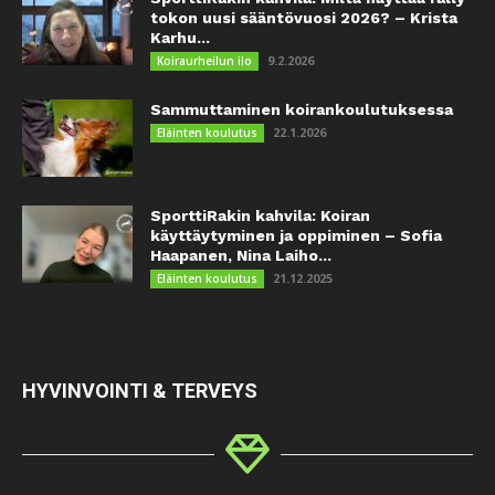
tokon uusi sääntövuosi 2026? – Krista
Karhu...
9.2.2026
Koiraurheilun ilo
Sammuttaminen koirankoulutuksessa
22.1.2026
Eläinten koulutus
SporttiRakin kahvila: Koiran
käyttäytyminen ja oppiminen – Sofia
Haapanen, Nina Laiho...
21.12.2025
Eläinten koulutus
HYVINVOINTI & TERVEYS