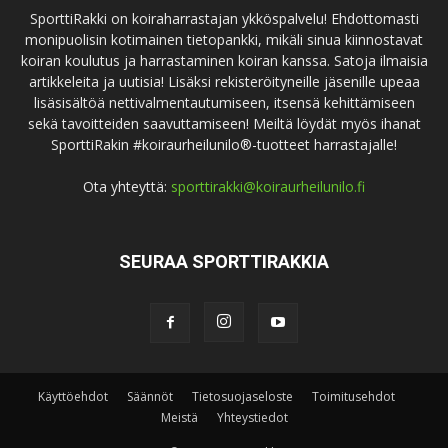
SporttiRakki on koiraharrastajan ykköspalvelu! Ehdottomasti
monipuolisin kotimainen tietopankki, mikäli sinua kiinnostavat
koiran koulutus ja harrastaminen koiran kanssa. Satoja ilmaisia
artikkeleita ja uutisia! Lisäksi rekisteröityneille jäsenille upeaa
lisäsisältöä nettivalmentautumiseen, itsensä kehittämiseen
sekä tavoitteiden saavuttamiseen! Meiltä löydät myös ihanat
SporttiRakin #koiraurheilunilo®-tuotteet harrastajalle!
Ota yhteyttä:
sporttirakki@koiraurheilunilo.fi
SEURAA SPORTTIRAKKIA
Käyttöehdot
Säännöt
Tietosuojaseloste
Toimitusehdot
Meistä
Yhteystiedot