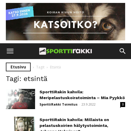
Etusivu
Tagit
Etsintä
Tagi: etsintä
SporttiRakin kahvila:
Meripelastuskoiratoiminta – Mia Pyykkö
SporttiRakki Toimitus
-
23.9.2022
0
SporttiRakin kahvila: Millaista on
pelastuskoirien hälytystoiminta,