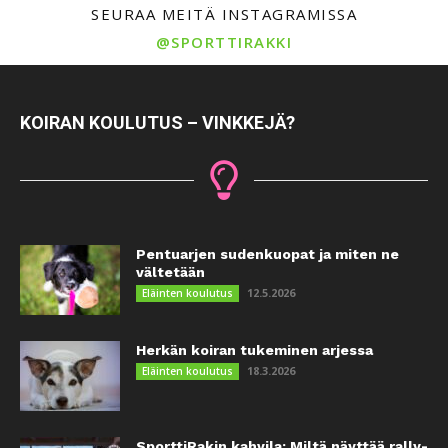
SEURAA MEITÄ INSTAGRAMISSA
@SPORTTIRAKKI
KOIRAN KOULUTUS – VINKKEJÄ?
Pentuarjen sudenkuopat ja miten ne
vältetään
12.5.2026
Eläinten koulutus
Herkän koiran tukeminen arjessa
18.3.2026
Eläinten koulutus
SporttiRakin kahvila: Miltä näyttää rally-