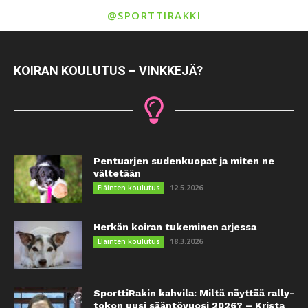
@SPORTTIRAKKI
KOIRAN KOULUTUS – VINKKEJÄ?
Pentuarjen sudenkuopat ja miten ne
vältetään
12.5.2026
Eläinten koulutus
Herkän koiran tukeminen arjessa
18.3.2026
Eläinten koulutus
SporttiRakin kahvila: Miltä näyttää rally-
tokon uusi sääntövuosi 2026? – Krista