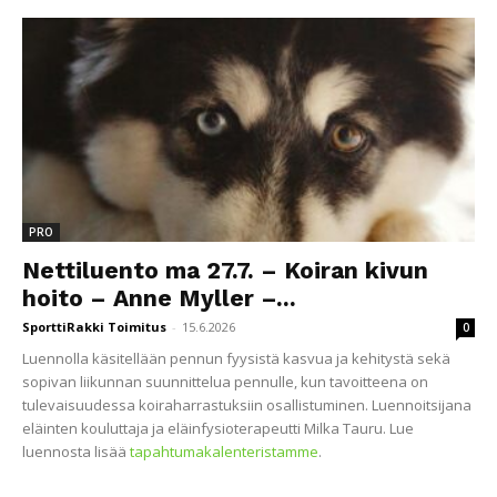
PRO
Nettiluento ma 27.7. – Koiran kivun
hoito – Anne Myller –...
SporttiRakki Toimitus
-
15.6.2026
0
Luennolla käsitellään pennun fyysistä kasvua ja kehitystä sekä
sopivan liikunnan suunnittelua pennulle, kun tavoitteena on
tulevaisuudessa koiraharrastuksiin osallistuminen. Luennoitsijana
eläinten kouluttaja ja eläinfysioterapeutti Milka Tauru. Lue
luennosta lisää
tapahtumakalenteristamme
.