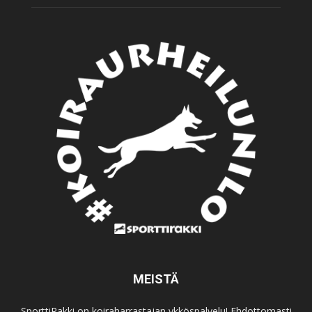
MEISTÄ
SporttiRakki on koiraharrastajan ykköspalvelu! Ehdottomasti