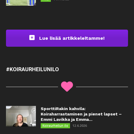
Lue lisää artikkeleitamme!
#KOIRAURHEILUNILO
SporttiRakin kahvila:
Koiraharrastaminen ja pienet lapset –
Emmi Lavikka ja Emma...
12.6.2026
Koiraurheilun ilo