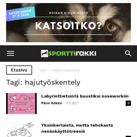
Etusivu
Tagit
Hajutyöskentely
Tagi: hajutyöskentely
Labyrinttietsintä buustiksi noseworkiin
Päivi Kokko
-
9.9.2021
0
Yksinkertaista, mutta tehokasta
nenänkäyttötreeniä