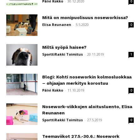
Päivi Kokko
-
30.12.2020
0
Mitä on monipuolisuus noseworkissa?
Elisa Reunanen
-
5.5.2020
0
Miltä syöpä haisee?
SporttiRakki Toimitus
-
20.11.2019
1
Blogi: Kohti noseworkin kolmosluokkaa
– ohjaajan merkitys korostuu
Päivi Kokko
-
11.10.2019
0
Nosework-viikkojen aloitusluento, Elisa
Reunanen
SporttiRakki Toimitus
-
27.5.2019
0
Teemaviikot 27.5.-30.6.: Nosework