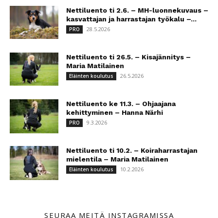
Nettiluento ti 2.6. – MH-luonnekuvaus –
kasvattajan ja harrastajan työkalu –...
28.5.2026
PRO
Nettiluento ti 26.5. – Kisajännitys –
Maria Matilainen
26.5.2026
Eläinten koulutus
Nettiluento ke 11.3. – Ohjaajana
kehittyminen – Hanna Närhi
9.3.2026
PRO
Nettiluento ti 10.2. – Koiraharrastajan
mielentila – Maria Matilainen
10.2.2026
Eläinten koulutus
SEURAA MEITÄ INSTAGRAMISSA