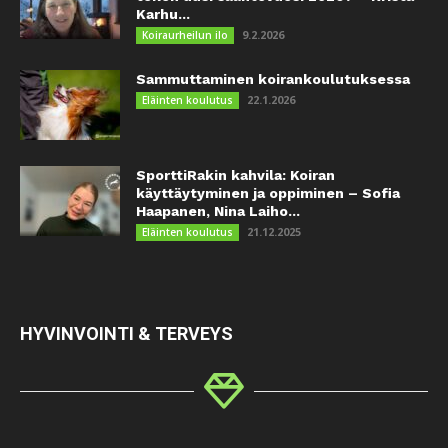
Karhu...
9.2.2026
Koiraurheilun ilo
Sammuttaminen koirankoulutuksessa
22.1.2026
Eläinten koulutus
SporttiRakin kahvila: Koiran
käyttäytyminen ja oppiminen – Sofia
Haapanen, Nina Laiho...
21.12.2025
Eläinten koulutus
HYVINVOINTI & TERVEYS