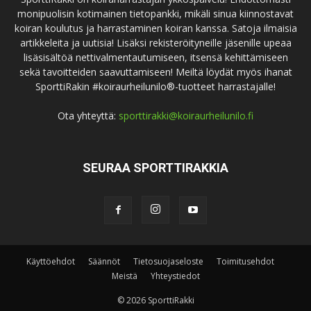
monipuolisin kotimainen tietopankki, mikäli sinua kiinnostavat
koiran koulutus ja harrastaminen koiran kanssa. Satoja ilmaisia
artikkeleita ja uutisia! Lisäksi rekisteröityneille jäsenille upeaa
lisäsisältöä nettivalmentautumiseen, itsensä kehittämiseen
sekä tavoitteiden saavuttamiseen! Meiltä löydät myös ihanat
SporttiRakin #koiraurheilunilo®-tuotteet harrastajalle!
Ota yhteyttä:
sporttirakki@koiraurheilunilo.fi
SEURAA SPORTTIRAKKIA
Käyttöehdot
Säännöt
Tietosuojaseloste
Toimitusehdot
Meistä
Yhteystiedot
© 2026 SporttiRakki