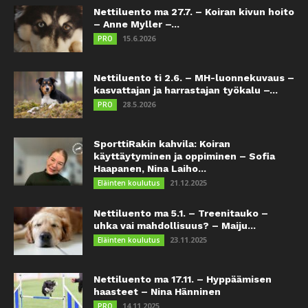
Nettiluento ma 27.7. – Koiran kivun hoito
– Anne Myller –...
15.6.2026
PRO
Nettiluento ti 2.6. – MH-luonnekuvaus –
kasvattajan ja harrastajan työkalu –...
28.5.2026
PRO
SporttiRakin kahvila: Koiran
käyttäytyminen ja oppiminen – Sofia
Haapanen, Nina Laiho...
21.12.2025
Eläinten koulutus
Nettiluento ma 5.1. – Treenitauko –
uhka vai mahdollisuus? – Maiju...
23.11.2025
Eläinten koulutus
Nettiluento ma 17.11. – Hyppäämisen
haasteet – Nina Hänninen
14.11.2025
PRO