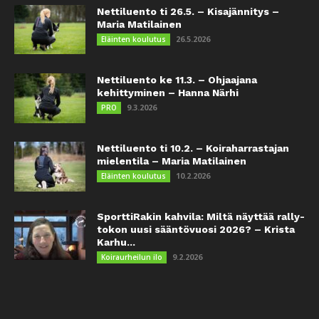
Nettiluento ti 26.5. – Kisajännitys –
Maria Matilainen
26.5.2026
Eläinten koulutus
Nettiluento ke 11.3. – Ohjaajana
kehittyminen – Hanna Närhi
9.3.2026
PRO
Nettiluento ti 10.2. – Koiraharrastajan
mielentila – Maria Matilainen
10.2.2026
Eläinten koulutus
SporttiRakin kahvila: Miltä näyttää rally-
tokon uusi sääntövuosi 2026? – Krista
Karhu...
9.2.2026
Koiraurheilun ilo