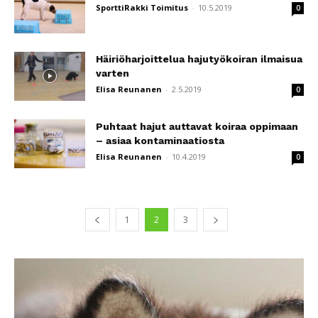
SporttiRakki Toimitus
-
10.5.2019
0
Häiriöharjoittelua hajutyökoiran ilmaisua
varten
Elisa Reunanen
-
2.5.2019
0
Puhtaat hajut auttavat koiraa oppimaan
– asiaa kontaminaatiosta
Elisa Reunanen
-
10.4.2019
0
1
2
3