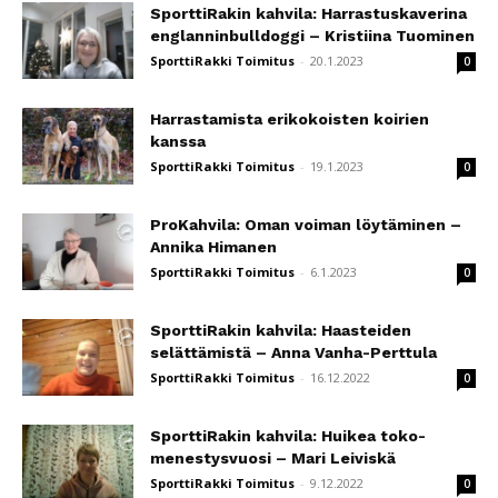
SporttiRakin kahvila: Harrastuskaverina
englanninbulldoggi – Kristiina Tuominen
SporttiRakki Toimitus
-
20.1.2023
0
Harrastamista erikokoisten koirien
kanssa
SporttiRakki Toimitus
-
19.1.2023
0
ProKahvila: Oman voiman löytäminen –
Annika Himanen
SporttiRakki Toimitus
-
6.1.2023
0
SporttiRakin kahvila: Haasteiden
selättämistä – Anna Vanha-Perttula
SporttiRakki Toimitus
-
16.12.2022
0
SporttiRakin kahvila: Huikea toko-
menestysvuosi – Mari Leiviskä
SporttiRakki Toimitus
-
9.12.2022
0