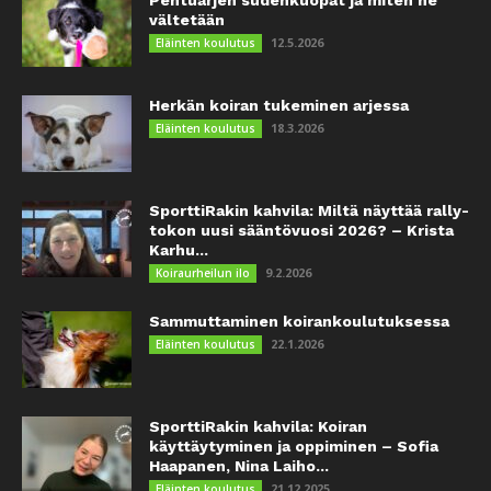
vältetään
12.5.2026
Eläinten koulutus
Herkän koiran tukeminen arjessa
18.3.2026
Eläinten koulutus
SporttiRakin kahvila: Miltä näyttää rally-
tokon uusi sääntövuosi 2026? – Krista
Karhu...
9.2.2026
Koiraurheilun ilo
Sammuttaminen koirankoulutuksessa
22.1.2026
Eläinten koulutus
SporttiRakin kahvila: Koiran
käyttäytyminen ja oppiminen – Sofia
Haapanen, Nina Laiho...
21.12.2025
Eläinten koulutus