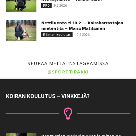
9.3.2026
PRO
Nettiluento ti 10.2. – Koiraharrastajan
mielentila – Maria Matilainen
10.2.2026
Eläinten koulutus
SEURAA MEITÄ INSTAGRAMISSA
@SPORTTIRAKKI
KOIRAN KOULUTUS – VINKKEJÄ?
Pentuarjen sudenkuopat ja miten ne