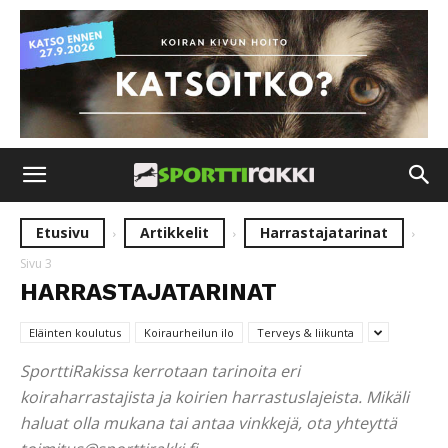
Etusivu
Artikkelit
Harrastajatarinat
Sivu 3
HARRASTAJATARINAT
Eläinten koulutus
Koiraurheilun ilo
Terveys & liikunta
SporttiRakissa kerrotaan tarinoita eri
koiraharrastajista ja koirien harrastuslajeista. Mikäli
haluat olla mukana tai antaa vinkkejä, ota yhteyttä