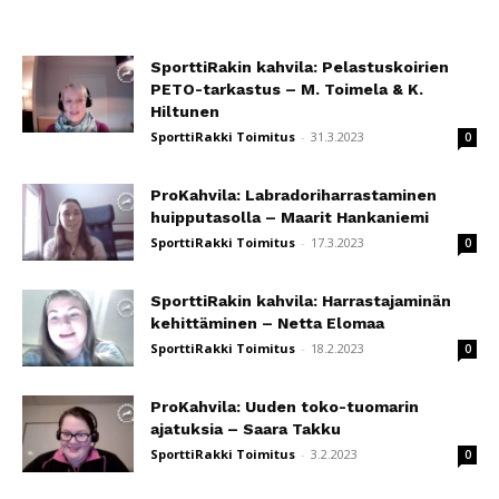
SporttiRakin kahvila: Pelastuskoirien
PETO-tarkastus – M. Toimela & K.
Hiltunen
SporttiRakki Toimitus
-
31.3.2023
0
ProKahvila: Labradoriharrastaminen
huipputasolla – Maarit Hankaniemi
SporttiRakki Toimitus
-
17.3.2023
0
SporttiRakin kahvila: Harrastajaminän
kehittäminen – Netta Elomaa
SporttiRakki Toimitus
-
18.2.2023
0
ProKahvila: Uuden toko-tuomarin
ajatuksia – Saara Takku
SporttiRakki Toimitus
-
3.2.2023
0