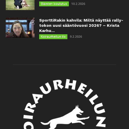
10.2.2026
Eläinten koulutus
SporttiRakin kahvila: Miltä näyttää rally-
tokon uusi sääntövuosi 2026? – Krista
Karhu...
9.2.2026
Koiraurheilun ilo