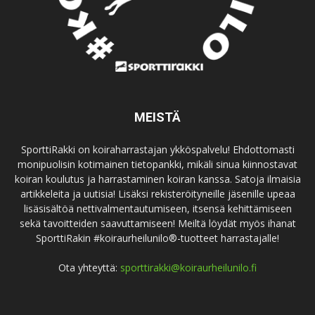
MEISTÄ
SporttiRakki on koiraharrastajan ykköspalvelu! Ehdottomasti
monipuolisin kotimainen tietopankki, mikäli sinua kiinnostavat
koiran koulutus ja harrastaminen koiran kanssa. Satoja ilmaisia
artikkeleita ja uutisia! Lisäksi rekisteröityneille jäsenille upeaa
lisäsisältöä nettivalmentautumiseen, itsensä kehittämiseen
sekä tavoitteiden saavuttamiseen! Meiltä löydät myös ihanat
SporttiRakin #koiraurheilunilo®-tuotteet harrastajalle!
Ota yhteyttä:
sporttirakki@koiraurheilunilo.fi