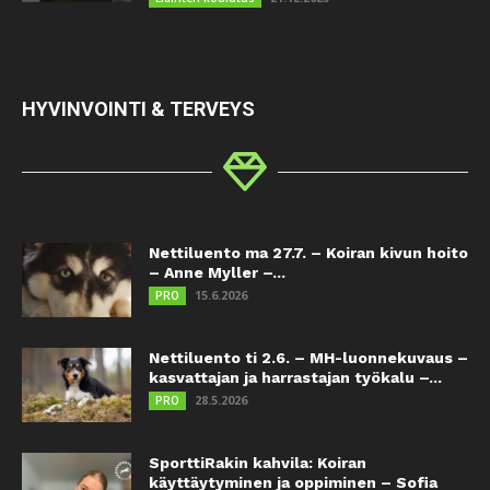
HYVINVOINTI & TERVEYS
Nettiluento ma 27.7. – Koiran kivun hoito
– Anne Myller –...
15.6.2026
PRO
Nettiluento ti 2.6. – MH-luonnekuvaus –
kasvattajan ja harrastajan työkalu –...
28.5.2026
PRO
SporttiRakin kahvila: Koiran
käyttäytyminen ja oppiminen – Sofia