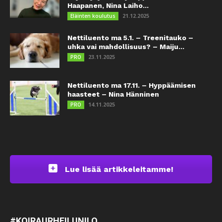
Haapanen, Nina Laiho...
21.12.2025
Eläinten koulutus
Nettiluento ma 5.1. – Treenitauko –
uhka vai mahdollisuus? – Maiju...
23.11.2025
PRO
Nettiluento ma 17.11. – Hyppäämisen
haasteet – Nina Hänninen
14.11.2025
PRO
Lue lisää artikkeleitamme!
#KOIRAURHEILUNILO