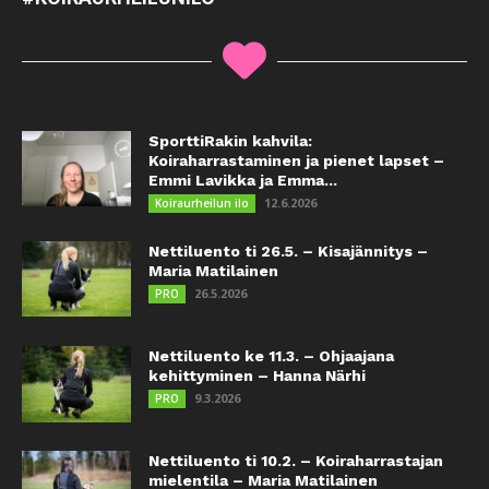
SporttiRakin kahvila:
Koiraharrastaminen ja pienet lapset –
Emmi Lavikka ja Emma...
12.6.2026
Koiraurheilun ilo
Nettiluento ti 26.5. – Kisajännitys –
Maria Matilainen
26.5.2026
PRO
Nettiluento ke 11.3. – Ohjaajana
kehittyminen – Hanna Närhi
9.3.2026
PRO
Nettiluento ti 10.2. – Koiraharrastajan
mielentila – Maria Matilainen