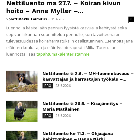
Nettiluento ma 27.7. – Koiran kivun
hoito – Anne Myller –...
SporttiRakki Toimitus
-
15.6.2026
0
Luennolla käsitellään pennun fyysistä kasvua ja kehitystä sekä
sopivan liikunnan suunnittelua pennulle, kun tavoitteena on
tulevaisuudessa koiraharrastuksiin osallistuminen. Luennoitsijana
eläinten kouluttaja ja eläinfysioterapeutti Milka Tauru. Lue
luennosta lisää
tapahtumakalenteristamme
.
Nettiluento ti 2.6. – MH-luonnekuvaus –
kasvattajan ja harrastajan työkalu –...
28.5.2026
PRO
Nettiluento ti 26.5. – Kisajännitys –
Maria Matilainen
26.5.2026
PRO
Nettiluento ke 11.3. – Ohjaajana
kehittyminen – Hanna Närhi