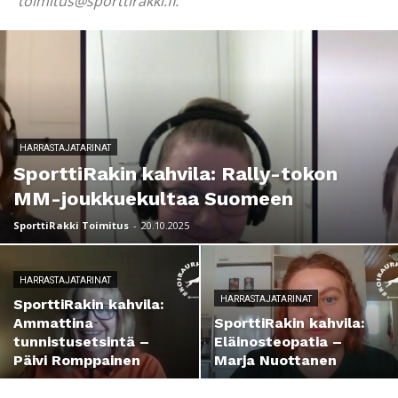
toimitus@sporttirakki.fi.
HARRASTAJATARINAT
SporttiRakin kahvila: Rally-tokon
MM-joukkuekultaa Suomeen
SporttiRakki Toimitus
-
20.10.2025
HARRASTAJATARINAT
HARRASTAJATARINAT
SporttiRakin kahvila:
Ammattina
SporttiRakin kahvila:
tunnistusetsintä –
Eläinosteopatia –
Päivi Romppainen
Marja Nuottanen