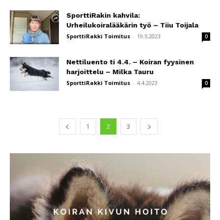
SporttiRakin kahvila:
Urheilukoiralääkärin työ – Tiiu Toijala
SporttiRakki Toimitus
-
19.5.2023
0
Nettiluento ti 4.4. – Koiran fyysinen
harjoittelu – Milka Tauru
SporttiRakki Toimitus
-
4.4.2023
0
1
2
3