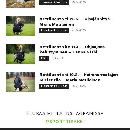
28.5.2026
Terveys & liikunta
Nettiluento ti 26.5. – Kisajännitys –
Maria Matilainen
26.5.2026
Eläinten koulutus
Nettiluento ke 11.3. – Ohjaajana
kehittyminen – Hanna Närhi
9.3.2026
PRO
Nettiluento ti 10.2. – Koiraharrastajan
mielentila – Maria Matilainen
10.2.2026
Eläinten koulutus
SEURAA MEITÄ INSTAGRAMISSA
@SPORTTIRAKKI