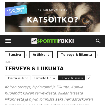
Etusivu
Artikkelit
Terveys & liikunta
Sivu 2
TERVEYS & LIIKUNTA
Eläinten koulutus
Koiraurheilun ilo
Terveys & liikunta
Koiran terveys, hyvinvointi ja liikunta. Kuinka
huolehdit koiran terveydestä, oikeanlaisesta
liikunnasta ja hyvinvoinnista sekä harrastuskoiran