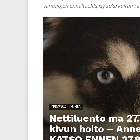
vammojen ennaltaehkäisy sekä koiran ravint
TERVEYS & LIIKUNTA
Nettiluento ma 27.
kivun hoito – Ann
KATSO ENNEN 27.