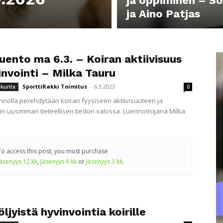
ja oppiminen – So
ja Aino Patjas
uento ma 6.3. – Koiran aktiivisuus
invointi – Milka Tauru
SporttiRakki Toimitus
-
6.3.2023
iikunta
0
ennolla perehdytään koiran fyysiseen aktiivisuuteen ja
iin uusimman tieteellisen tiedon valossa. Luennoitsijana Milka
To access this post, you must purchase
Jäsenyys 12 kk
,
Jäsenyys 6 kk
or
Jäsenyys 3 kk
.
ljyistä hyvinvointia koirille