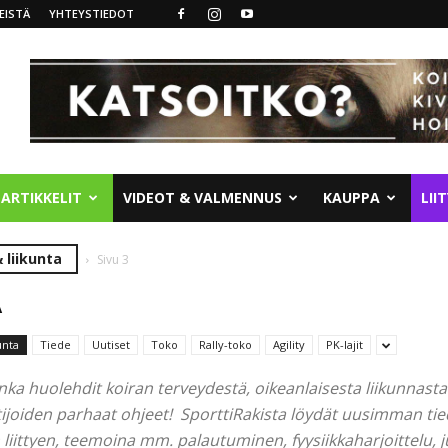
EISTÄ
YHTEYSTIEDOT
ARTIKKELIT
VIDEOT & VALMENNUS
KAUPPA
LII
 liikunta
Sivu 3
A
unta
Tiede
Uutiset
Toko
Rally-toko
Agility
PK-lajit
uinka huolehdit koiran terveydestä, oikeanlaisesta liikunnasta
ijoiden parhaat ohjeet! SporttiRakista löydät uusimman tie
 liittyen, teemoina mm. palautuminen, fyysiikkaharjoittelu,