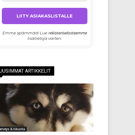
rekisteriselosteemme
Emme spämmää! Lue
lisätietoja varten.
UUSIMMAT ARTIKKELIT
erveys & liikunta