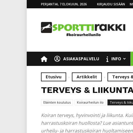
PERJANTAI, 7 ELOKUUN, 2026
KIRJAUDU SISÄÄN
M
SporttiRakki
ASIAKASPALVELU
INFO
Etusivu
Artikkelit
Terveys &
TERVEYS & LIIKUNT
Eläinten koulutus
Koiraurheilun ilo
Terveys & liik
Koiran terveys, hyvinvointi ja liikunta. K
harrastuskoiran huollosta? Lue asiantunt
urheilu- ja harrastuskoiran huoltamiseen