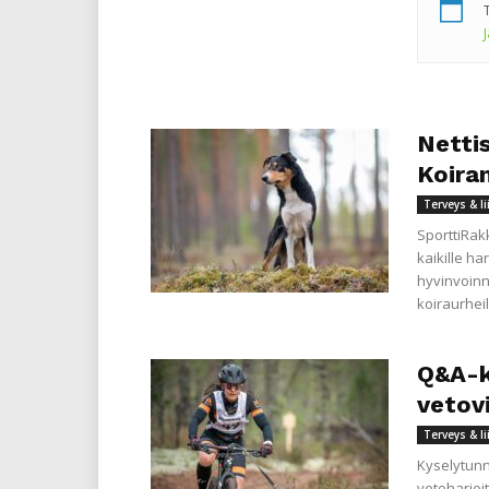
Nettis
Koiran
Terveys & l
SporttiRak
kaikille h
hyvinvoinn
koiraurheil
Q&A-ky
vetovi
Terveys & l
Kyselytunn
vetoharjoit