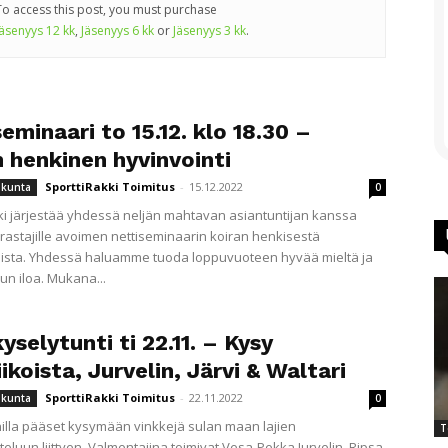
To access this post, you must purchase
Jäsenyys 12 kk
,
Jäsenyys 6 kk
or
Jäsenyys 3 kk
.
eminaari to 15.12. klo 18.30 –
 henkinen hyvinvointi
SporttiRakki Toimitus
-
15.12.2022
iikunta
0
ki järjestää yhdessä neljän mahtavan asiantuntijan kanssa
arrastajille avoimen nettiseminaarin koiran henkisestä
ista. Yhdessä haluamme tuoda loppuvuoteen hyvää mieltä ja
un iloa. Mukana...
selytunti ti 22.11. – Kysy
ikoista, Jurvelin, Järvi & Waltari
SporttiRakki Toimitus
-
22.11.2022
iikunta
0
illa pääset kysymään vinkkejä sulan maan lajien
T
teluun liittyen. Valmentajina toimivat Vesa-Pekka Jurvelin, Ripsa