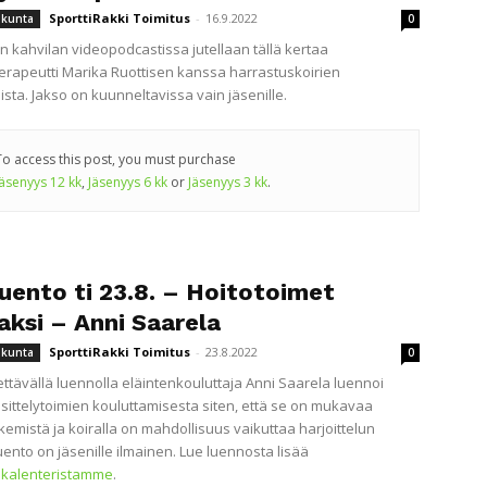
SporttiRakki Toimitus
-
16.9.2022
iikunta
0
in kahvilan videopodcastissa jutellaan tällä kertaa
terapeutti Marika Ruottisen kanssa harrastuskoirien
sta. Jakso on kuunneltavissa vain jäsenille.
To access this post, you must purchase
Jäsenyys 12 kk
,
Jäsenyys 6 kk
or
Jäsenyys 3 kk
.
uento ti 23.8. – Hoitotoimet
aksi – Anni Saarela
SporttiRakki Toimitus
-
23.8.2022
iikunta
0
dettävällä luennolla eläintenkouluttaja Anni Saarela luennoi
käsittelytoimien kouluttamisesta siten, että se on mukavaa
kemistä ja koiralla on mahdollisuus vaikuttaa harjoittelun
uento on jäsenille ilmainen. Lue luennosta lisää
kalenteristamme
.