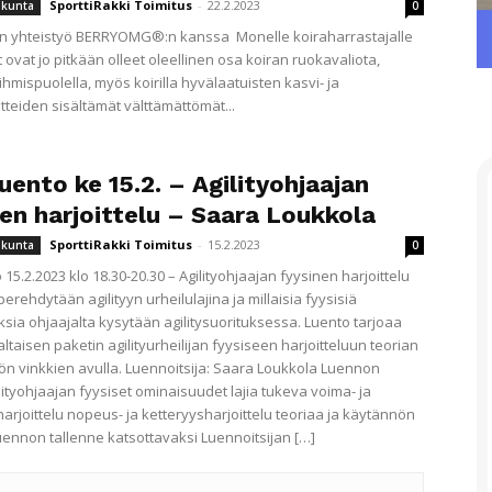
SporttiRakki Toimitus
-
22.2.2023
iikunta
0
n yhteistyö BERRYOMG®:n kanssa Monelle koiraharrastajalle
t ovat jo pitkään olleet oleellinen osa koiran ruokavaliota,
 ihmispuolella, myös koirilla hyvälaatuisten kasvi- ja
tteiden sisältämät välttämättömät...
uento ke 15.2. – Agilityohjaajan
nen harjoittelu – Saara Loukkola
SporttiRakki Toimitus
-
15.2.2023
iikunta
0
 15.2.2023 klo 18.30-20.30 – Agilityohjaajan fyysinen harjoittelu
erehdytään agilityyn urheilulajina ja millaisia fyysisiä
sia ohjaajalta kysytään agilitysuorituksessa. Luento tarjoaa
taisen paketin agilityurheilijan fyysiseen harjoitteluun teorian
ön vinkkien avulla. Luennoitsija: Saara Loukkola Luennon
lityohjaajan fyysiset ominaisuudet lajia tukeva voima- ja
arjoittelu nopeus- ja ketteryysharjoittelu teoriaa ja käytännön
uennon tallenne katsottavaksi Luennoitsijan […]