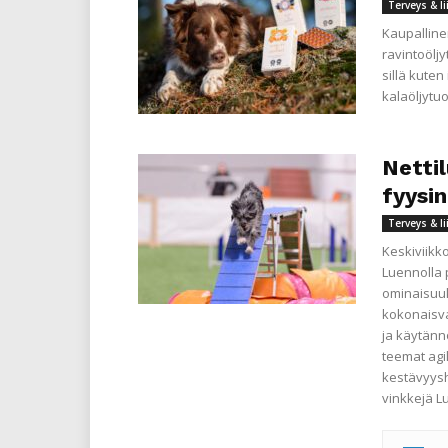
Terveys & l
Kaupalline
ravintoöljy
sillä kuten
kalaöljytuo
Nettil
fyysi
Terveys & l
Keskiviikko
Luennolla p
ominaisuuk
kokonaisval
ja käytänn
teemat agi
kestävyysh
vinkkejä L