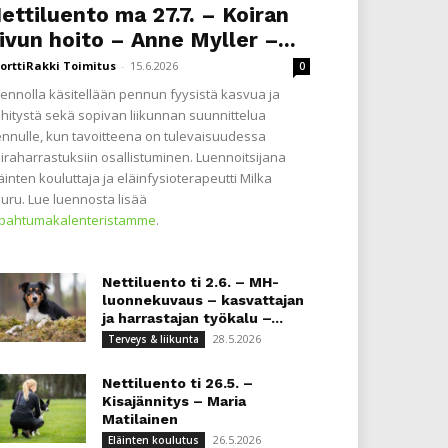
ettiluento ma 27.7. – Koiran
ivun hoito – Anne Myller –...
orttiRakki Toimitus
-
15.6.2026
0
ennolla käsitellään pennun fyysistä kasvua ja
hitystä sekä sopivan liikunnan suunnittelua
nnulle, kun tavoitteena on tulevaisuudessa
iraharrastuksiin osallistuminen. Luennoitsijana
äinten kouluttaja ja eläinfysioterapeutti Milka
uru. Lue luennosta lisää
apahtumakalenteristamme
.
Nettiluento ti 2.6. – MH-
luonnekuvaus – kasvattajan
ja harrastajan työkalu –...
28.5.2026
Terveys & liikunta
Nettiluento ti 26.5. –
Kisajännitys – Maria
Matilainen
26.5.2026
Eläinten koulutus