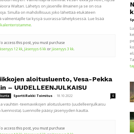
N
Noora Waltari. Lähetys on jäsenille ilmainen ja se on osa
k
oja. Sinulla on mahdollisuus joko lähettää etukäteen
 valmentajille tai kysyä suorassa lähetyksessä. Lue lisää
Sp
kalenteristamme
.
Lu
ke
pe
To access this post, you must purchase
ko
Jäsenyys 12 kk
,
Jäsenyys 6 kk
or
Jäsenyys 3 kk
.
el
Ta
t
iikkojen aloitusluento, Vesa-Pekka
lin – UUDELLEENJULKAISU
SporttiRakki Toimitus
-
18.10.2022
iikunta
0
sa vauhtiin -teemaviikojen aloitusluento (uudelleenjulkaisu
luennosta). Luennolle pääsy jäsenyyden kautta.
To access this post, you must purchase