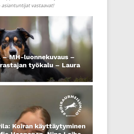
 asiantuntijat vastaavat!
6. – MH-luonnekuvaus –
rrastajan työkalu – Laura
ila: Koiran käyttäytyminen