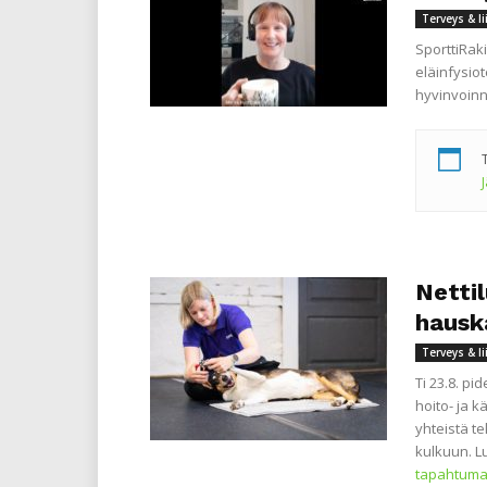
Terveys & l
SporttiRak
eläinfysio
hyvinvoinni
Nettil
hausk
Terveys & l
Ti 23.8. pi
hoito- ja 
yhteistä te
kulkuun. L
tapahtuma