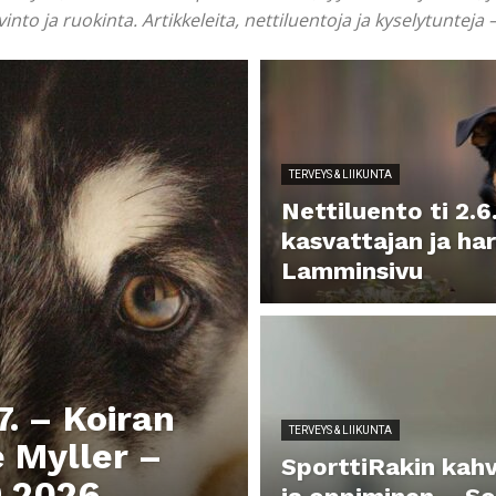
o ja ruokinta. Artikkeleita, nettiluentoja ja kyselytunteja –
TERVEYS & LIIKUNTA
Nettiluento ti 2.
kasvattajan ja ha
Lamminsivu
7. – Koiran
TERVEYS & LIIKUNTA
e Myller –
SporttiRakin kahv
9.2026