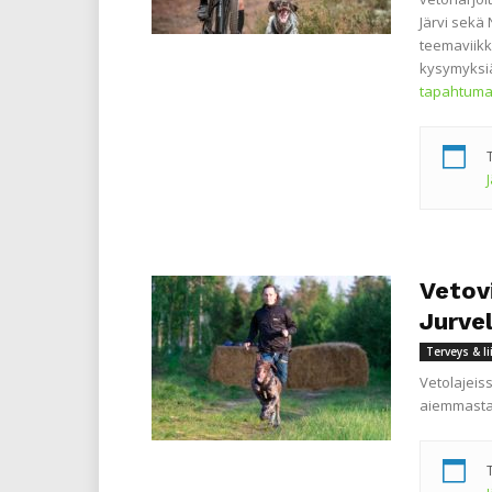
Järvi sekä 
teemaviikk
kysymyksiä
tapahtuma
Vetov
Jurve
Terveys & l
Vetolajeis
aiemmasta 