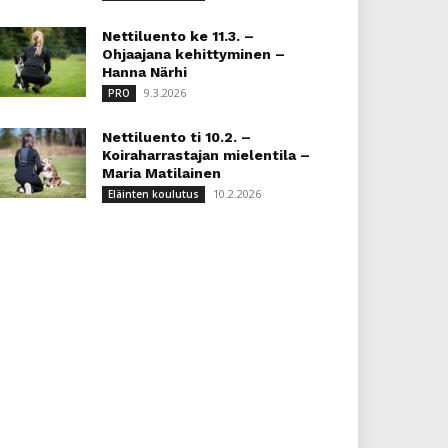
Nettiluento ke 11.3. –
Ohjaajana kehittyminen –
Hanna Närhi
9.3.2026
PRO
Nettiluento ti 10.2. –
Koiraharrastajan mielentila –
Maria Matilainen
10.2.2026
Eläinten koulutus