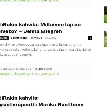
Jäsenyys 12 kk
,
Jäsenyys 6 kk
or
Jäsenyys 3 kk
.
iRakin kahvila: Millainen laji on
nveto? – Jenna Enegren
SporttiRakki Toimitus
-
30.9.2022
iikunta
0
in kahvilan videopodcastissa jutellaan tällä kertaa Jenna
kanssa taakanvedosta koiraharrastuslajina ja kisalajina. Jakso
tavissa vain jäsenille.
To access this post, you must purchase
Jäsenyys 12 kk
,
Jäsenyys 6 kk
or
Jäsenyys 3 kk
.
iRakin kahvila:
fysioterapeutti Marika Ruottinen