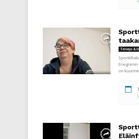
Sportt
taaka
Terveys & l
SporttiRak
Enegrenin 
on kuunnel
Sportt
Eläin