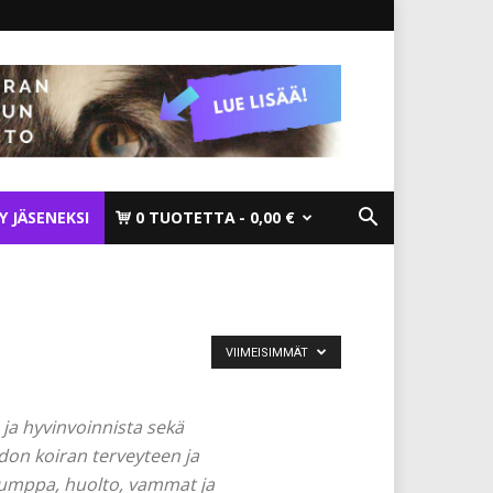
TY JÄSENEKSI
0 TUOTETTA
0,00 €
VIIMEISIMMÄT
 ja hyvinvoinnista sekä
don koiran terveyteen ja
 jumppa, huolto, vammat ja