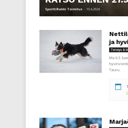
SporttiRakki Toimitus
-
15.6.2026
Nettil
ja hyv
Terveys & l
Ma 6.3. lu
hyvinvoint
Tauru.
Marjaö