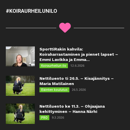
#KOIRAURHEILUNILO
SporttiRakin kahvila:
Koiraharrastaminen ja pienet lapset –
Emmi Lavikka ja Emma...
12.6.2026
Koiraurheilun ilo
Nettiluento ti 26.5. – Kisajännitys –
Maria Matilainen
26.5.2026
Eläinten koulutus
Nettiluento ke 11.3. – Ohjaajana
kehittyminen – Hanna Närhi
9.3.2026
PRO