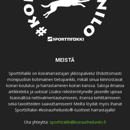
MEISTÄ
SporttiRakki on koiraharrastajan ykköspalvelu! Ehdottomasti
monipuolisin kotimainen tietopankki, mikäli sinua kiinnostavat
koiran koulutus ja harrastaminen koiran kanssa. Satoja ilmaisia
artikkeleita ja uutisia! Lisäksi rekisteröityneille jäsenille upeaa
lisäsisältöä nettivalmentautumiseen, itsensä kehittämiseen
sekä tavoitteiden saavuttamiseen! Meiltä löydät myös ihanat
SporttiRakin #koiraurheilunilo®-tuotteet harrastajalle!
Ota yhteyttä:
sporttirakki@koiraurheilunilo.fi