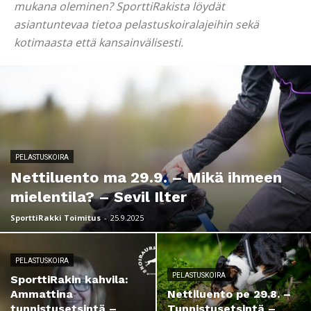
mukana oleminen? SporttiRakista löydät
asiantuntevaa tietoa pelastuskoiralajeihin sekä
kotimaasta että kansainvälisesti.
PELASTUSKOIRA
Nettiluento ma 29.9. – Mikä ihmeen
mielentila? – Sevil Ilter
SporttiRakki Toimitus
-
25.9.2025
PELASTUSKOIRA
PELASTUSKOIRA
SporttiRakin kahvila:
Ammattina
Nettiluento pe 29.8. –
tunnistusetsintä –
Tunnistusetsintä –