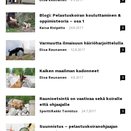
0
Blogi: Pelastuskoiran kouluttaminen &
oppimisteoria – osa 1
Kaisa Kivipelto
-
24.8.2017
0
Varmuutta ilmaisuun häiriöharjoittelulla
Elisa Reunanen
-
12.8.2017
0
Kaiken maailman kadonneet
Elisa Reunanen
-
4.8.2017
0
Raunioetsintä on vaativaa sekä koiralle
että ohjaajalle
SporttiRakki Toimitus
-
24.7.2017
0
Suunnistus – pelastuskoiranohjaajan