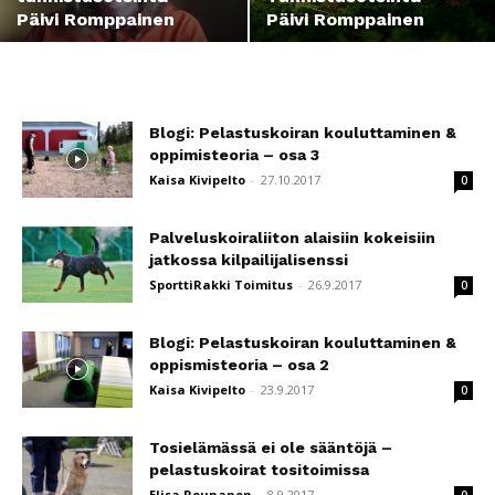
Päivi Romppainen
Päivi Romppainen
Blogi: Pelastuskoiran kouluttaminen &
oppimisteoria – osa 3
Kaisa Kivipelto
-
27.10.2017
0
Palveluskoiraliiton alaisiin kokeisiin
jatkossa kilpailijalisenssi
SporttiRakki Toimitus
-
26.9.2017
0
Blogi: Pelastuskoiran kouluttaminen &
oppismisteoria – osa 2
Kaisa Kivipelto
-
23.9.2017
0
Tosielämässä ei ole sääntöjä –
pelastuskoirat tositoimissa
Elisa Reunanen
-
8.9.2017