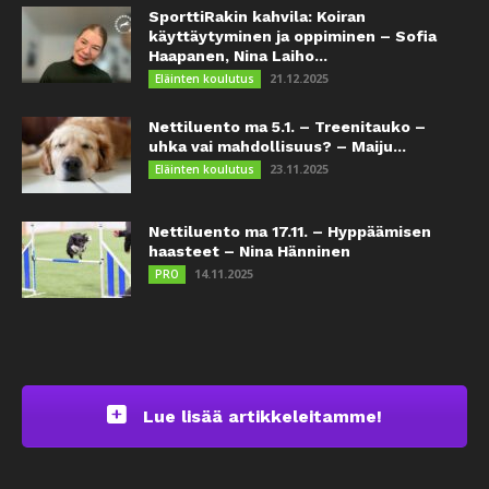
SporttiRakin kahvila: Koiran
käyttäytyminen ja oppiminen – Sofia
Haapanen, Nina Laiho...
21.12.2025
Eläinten koulutus
Nettiluento ma 5.1. – Treenitauko –
uhka vai mahdollisuus? – Maiju...
23.11.2025
Eläinten koulutus
Nettiluento ma 17.11. – Hyppäämisen
haasteet – Nina Hänninen
14.11.2025
PRO
Lue lisää artikkeleitamme!