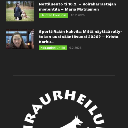
Nettiluento ti 10.2. – Koiraharrastajan
mielentila – Maria Matilainen
10.2.2026
Eläinten koulutus
SporttiRakin kahvila: Miltä näyttää rally-
tokon uusi sääntövuosi 2026? – Krista
Karhu...
9.2.2026
Koiraurheilun ilo