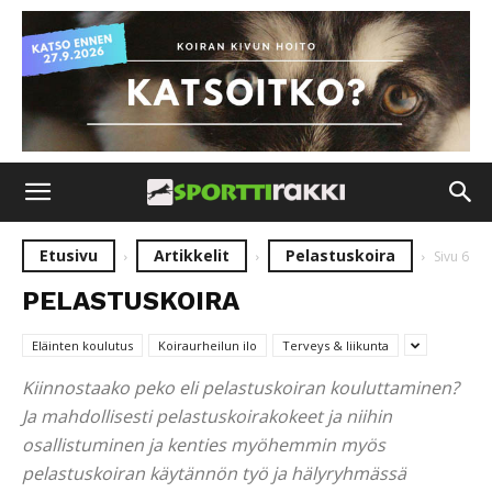
Etusivu
Artikkelit
Pelastuskoira
Sivu 6
PELASTUSKOIRA
Eläinten koulutus
Koiraurheilun ilo
Terveys & liikunta
Kiinnostaako peko eli pelastuskoiran kouluttaminen?
Ja mahdollisesti pelastuskoirakokeet ja niihin
osallistuminen ja kenties myöhemmin myös
pelastuskoiran käytännön työ ja hälyryhmässä