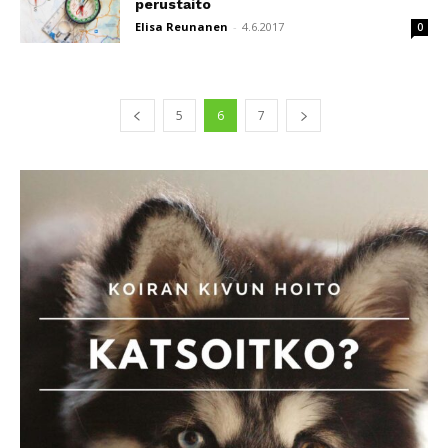
perustaito
Elisa Reunanen
-
4.6.2017
0
5
6
7