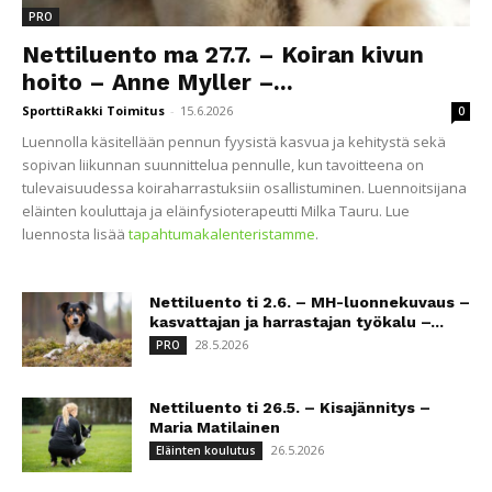
PRO
Nettiluento ma 27.7. – Koiran kivun
hoito – Anne Myller –...
SporttiRakki Toimitus
-
15.6.2026
0
Luennolla käsitellään pennun fyysistä kasvua ja kehitystä sekä
sopivan liikunnan suunnittelua pennulle, kun tavoitteena on
tulevaisuudessa koiraharrastuksiin osallistuminen. Luennoitsijana
eläinten kouluttaja ja eläinfysioterapeutti Milka Tauru. Lue
luennosta lisää
tapahtumakalenteristamme
.
Nettiluento ti 2.6. – MH-luonnekuvaus –
kasvattajan ja harrastajan työkalu –...
28.5.2026
PRO
Nettiluento ti 26.5. – Kisajännitys –
Maria Matilainen
26.5.2026
Eläinten koulutus