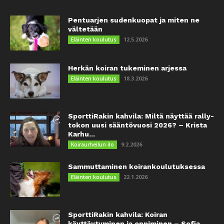
Pentuarjen sudenkuopat ja miten ne
vältetään
12.5.2026
Eläinten koulutus
Herkän koiran tukeminen arjessa
18.3.2026
Eläinten koulutus
SporttiRakin kahvila: Miltä näyttää rally-
tokon uusi sääntövuosi 2026? – Krista
Karhu...
9.2.2026
Koiraurheilun ilo
Sammuttaminen koirankoulutuksessa
22.1.2026
Eläinten koulutus
SporttiRakin kahvila: Koiran
käyttäytyminen ja oppiminen – Sofia