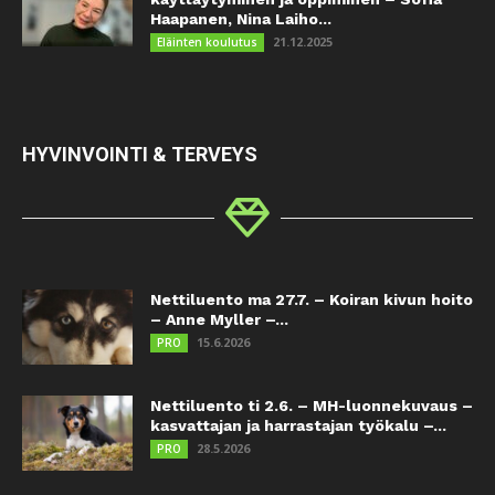
Haapanen, Nina Laiho...
21.12.2025
Eläinten koulutus
HYVINVOINTI & TERVEYS
Nettiluento ma 27.7. – Koiran kivun hoito
– Anne Myller –...
15.6.2026
PRO
Nettiluento ti 2.6. – MH-luonnekuvaus –
kasvattajan ja harrastajan työkalu –...
28.5.2026
PRO