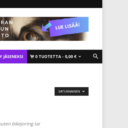
TY JÄSENEKSI
0 TUOTETTA
0,00 €
SATUNNAINEN
kuten bikejoring tai