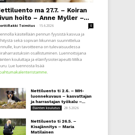
ettiluento ma 27.7. – Koiran
ivun hoito – Anne Myller –...
orttiRakki Toimitus
-
15.6.2026
0
ennolla käsitellään pennun fyysistä kasvua ja
hitystä sekä sopivan liikunnan suunnittelua
nnulle, kun tavoitteena on tulevaisuudessa
iraharrastuksiin osallistuminen. Luennoitsijana
äinten kouluttaja ja eläinfysioterapeutti Milka
uru. Lue luennosta lisää
apahtumakalenteristamme
.
Nettiluento ti 2.6. – MH-
luonnekuvaus – kasvattajan
ja harrastajan työkalu –...
28.5.2026
Eläinten koulutus
Nettiluento ti 26.5. –
Kisajännitys – Maria
Matilainen