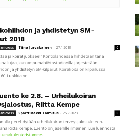
kkohiihdon ja yhdistetyn SM-
lut 2018
Tiina Jurvakainen
-
27.1.2018
canicross
0
stää ja koirat juoksee!" Kontiolahdessa hiihdetään tänä
una lujaa, kun ampumahiihtostadionilla järjestetään
hdon ja yhdistetyn SM-kilpailut. Koirakoita on kilpailussa
60. Luokkia on...
uento ke 2.8. – Urheilukoiran
ysjalostus, Riitta Kempe
SporttiRakki Toimitus
-
25.7.2023
canicross
0
ennolla perehdytään urheilukoiran terveysjalostukseen.
jana Riitta Kempe. Luento on jäsenille ilmainen. Lue luennosta
htumakalenteristamme
.