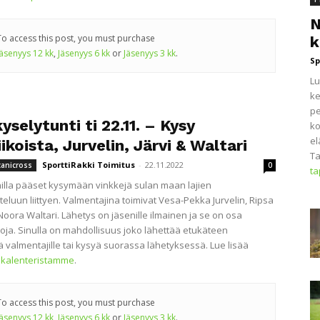
N
To access this post, you must purchase
k
Jäsenyys 12 kk
,
Jäsenyys 6 kk
or
Jäsenyys 3 kk
.
Sp
Lu
ke
pe
selytunti ti 22.11. – Kysy
ko
el
ikoista, Jurvelin, Järvi & Waltari
Ta
SporttiRakki Toimitus
-
22.11.2022
canicross
0
t
illa pääset kysymään vinkkejä sulan maan lajien
teluun liittyen. Valmentajina toimivat Vesa-Pekka Jurvelin, Ripsa
Noora Waltari. Lähetys on jäsenille ilmainen ja se on osa
oja. Sinulla on mahdollisuus joko lähettää etukäteen
 valmentajille tai kysyä suorassa lähetyksessä. Lue lisää
kalenteristamme
.
To access this post, you must purchase
Jäsenyys 12 kk
,
Jäsenyys 6 kk
or
Jäsenyys 3 kk
.