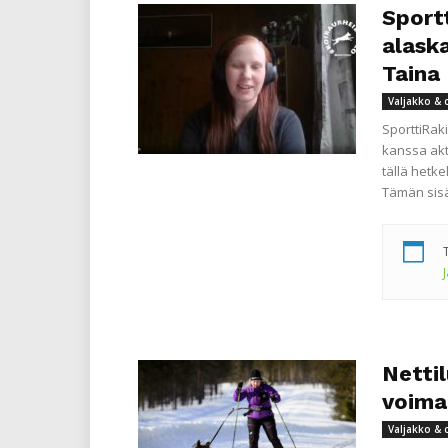
Sportt
alask
Taina 
Valjakko & 
SporttiRak
kanssa akti
tällä hetke
Tämän sisä
Nettil
voima
Valjakko & 