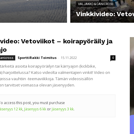
VALJAKKO & CANICROSS
Vinkkivideo: Veto
video: Vetoviikot – koirapyöräily ja
ajo
SporttiRakki Toimitus
-
15.11.2022
canicross
0
tärkeitä asioita koirapyöräilyn tai kärryajon (kickbike,
) harjoittelussa? Katso videolta valmentajien vinkit! Video on
jeissa vauhtiin -teemaviikkoja. Tämän videosisällön
n tarvitset voimassa olevan jäsenyyden.
To access this post, you must purchase
Jäsenyys 12 kk
,
Jäsenyys 6 kk
or
Jäsenyys 3 kk
.