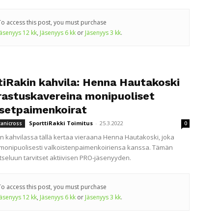
To access this post, you must purchase
Jäsenyys 12 kk
,
Jäsenyys 6 kk
or
Jäsenyys 3 kk
.
tiRakin kahvila: Henna Hautakoski
rrastuskavereina monipuoliset
isetpaimenkoirat
SporttiRakki Toimitus
-
25.3.2022
canicross
0
in kahvilassa tällä kertaa vieraana Henna Hautakoski, joka
monipuolisesti valkoistenpaimenkoiriensa kanssa. Tämän
atseluun tarvitset aktiivisen PRO-jäsenyyden.
To access this post, you must purchase
Jäsenyys 12 kk
,
Jäsenyys 6 kk
or
Jäsenyys 3 kk
.