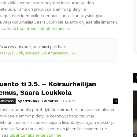
idettävällä luennolla perehdytään koiraurheilijoiden
itteluun. Tämä on jatko-osa aiemmin pidetyille
rjoittelun luennoille. Luennoitsijana liikuntafysiologian
ja valjakkourheilija Saara Loukkola. Luento on jäsenille ilmainen.
sta lisää
tapahtumakalenteristamme
.
To access this post, you must purchase
Jäsenyys 12 kk
,
Jäsenyys 6 kk
or
Jäsenyys 3 kk
.
uento ti 3.5. – Koiraurheilijan
semus, Saara Loukkola
SporttiRakki Toimitus
-
3.5.2022
canicross
0
dettävällä luennolla perehdytään koiraurheilijan ravitsemukseen.
tko-osa aiemmin pidetyille kestävyysharjoittelun ja
ttelun luennoille. Luennoitsijana liikuntafysiologian opiskelija
urheilija Saara Loukkola. Luento on jäsenille ilmainen. Lue
lisää
tapahtumakalenteristamme
.
P