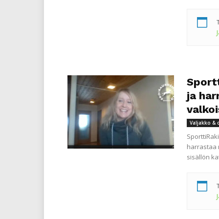
Sport
ja ha
valko
Valjakko & 
SporttiRak
harrastaa 
sisällön k