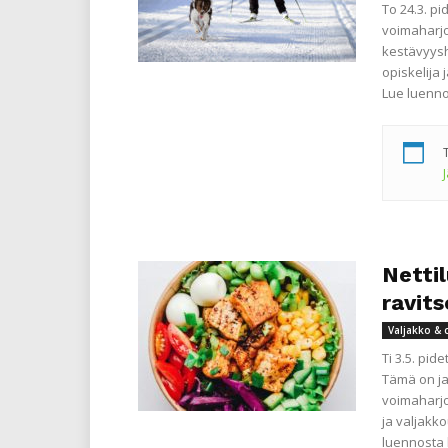
To 24.3. p
voimaharjo
kestävyysha
opiskelija 
Lue luenno
Nettil
ravit
Valjakko & 
Ti 3.5. pi
Tämä on ja
voimaharjoi
ja valjakko
luennosta 