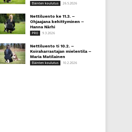
26.5.2026
Eläinten koulutus
Nettiluento ke 11.3. –
Ohjaajana kehittyminen –
Hanna Närhi
9.3.2026
PRO
Nettiluento ti 10.2. –
Koiraharrastajan mielentila –
Maria Matilainen
10.2.2026
Eläinten koulutus