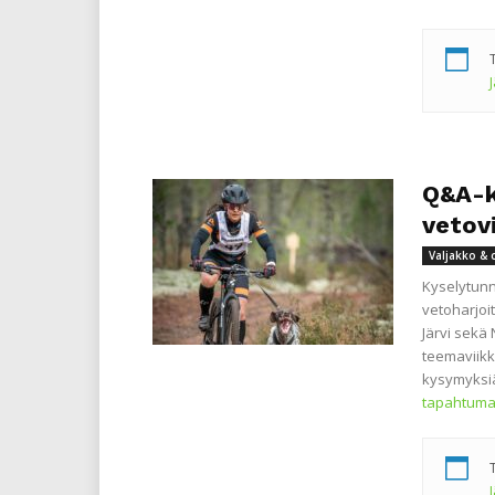
Q&A-ky
vetovi
Valjakko & 
Kyselytunn
vetoharjoit
Järvi sekä 
teemaviikk
kysymyksiä
tapahtuma