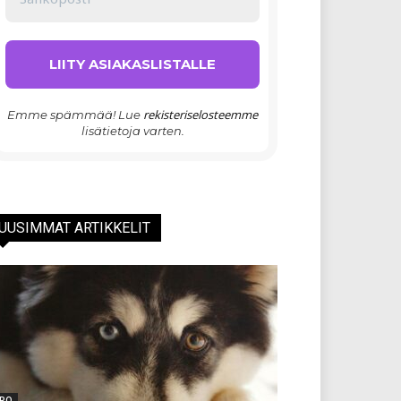
rekisteriselosteemme
Emme spämmää! Lue
lisätietoja varten.
UUSIMMAT ARTIKKELIT
RO