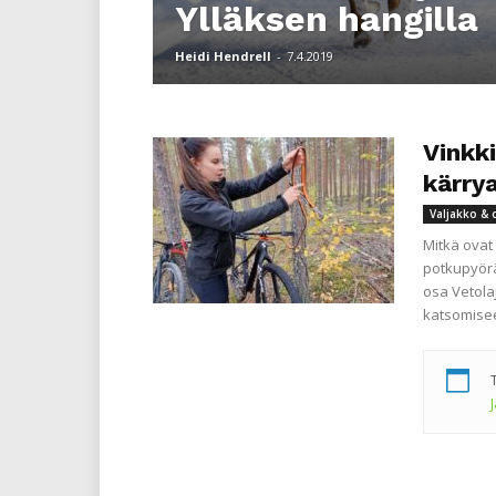
Ylläksen hangilla
Heidi Hendrell
-
7.4.2019
Vinkki
kärry
Valjakko & 
Mitkä ovat 
potkupyörä
osa Vetola
katsomisee