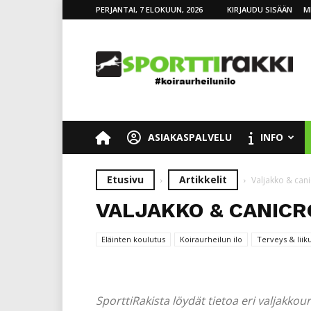
PERJANTAI, 7 ELOKUUN, 2026
KIRJAUDU SISÄÄN
M
SporttiRakki
ASIAKASPALVELU
INFO
Etusivu
Artikkelit
Valjakko & can
VALJAKKO & CANICR
Eläinten koulutus
Koiraurheilun ilo
Terveys & liik
SporttiRakista löydät tietoa eri valjakkour