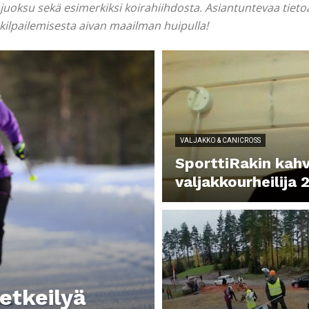
rajuoksu sekä esimerkiksi koirahiihdosta. Asiantuntevaa tieto
kilpailemisesta aivan maailman huipulla!
VALJAKKO & CANICROSS
SporttiRakin kahv
valjakkourheilija
retkeilyä