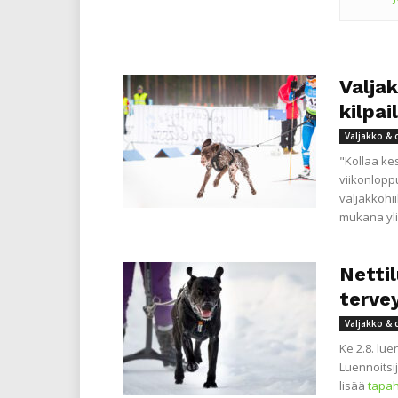
Valja
kilpai
Valjakko & 
"Kollaa ke
viikonlopp
valjakkohii
mukana yli 
Nettil
terve
Valjakko & 
Ke 2.8. lu
Luennoitsi
lisää
tapa