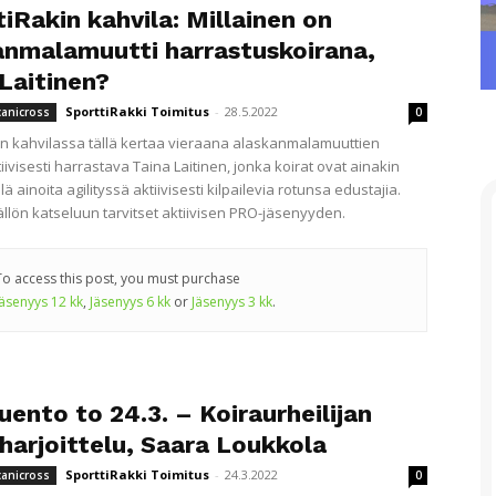
iRakin kahvila: Millainen on
anmalamuutti harrastuskoirana,
Laitinen?
SporttiRakki Toimitus
-
28.5.2022
canicross
0
in kahvilassa tällä kertaa vieraana alaskanmalamuuttien
ivisesti harrastava Taina Laitinen, jonka koirat ovat ainakin
llä ainoita agilityssä aktiivisesti kilpailevia rotunsa edustajia.
llön katseluun tarvitset aktiivisen PRO-jäsenyyden.
To access this post, you must purchase
Jäsenyys 12 kk
,
Jäsenyys 6 kk
or
Jäsenyys 3 kk
.
uento to 24.3. – Koiraurheilijan
harjoittelu, Saara Loukkola
SporttiRakki Toimitus
-
24.3.2022
canicross
0