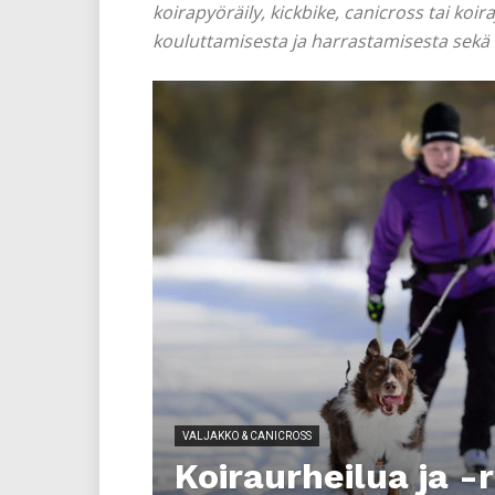
koirapyöräily, kickbike, canicross tai koi
kouluttamisesta ja harrastamisesta sekä 
VALJAKKO & CANICROSS
Koiraurheilua ja -