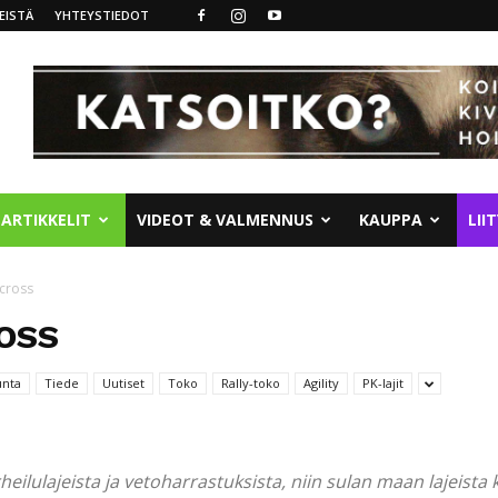
EISTÄ
YHTEYSTIEDOT
ARTIKKELIT
VIDEOT & VALMENNUS
KAUPPA
LII
icross
OSS
unta
Tiede
Uutiset
Toko
Rally-toko
Agility
PK-lajit
heilulajeista ja vetoharrastuksista, niin sulan maan lajeista 